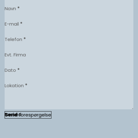
Navn
*
E-mail
*
Telefon
*
Evt. Firma
Dato
*
Lokation
*
Besked
Send
forespørgelse