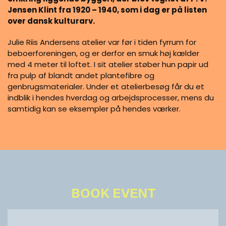
Jensen Klint fra 1920 – 1940, som i dag er på listen
over dansk kulturarv.
Julie Riis Andersens atelier var før i tiden fyrrum for
beboerforeningen, og er derfor en smuk høj kælder
med 4 meter til loftet. I sit atelier støber hun papir ud
fra pulp af blandt andet plantefibre og
genbrugsmaterialer. Under et atelierbesøg får du et
indblik i hendes hverdag og arbejdsprocesser, mens du
samtidig kan se eksempler på hendes værker.
BOOK EVENT
Section