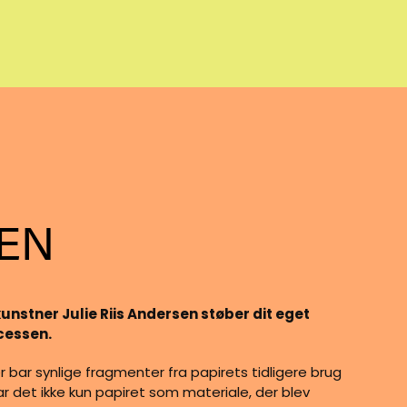
SEN
kunstner Julie Riis Andersen støber dit eget
cessen.
r bar synlige fragmenter fra papirets tidligere brug
ar det ikke kun papiret som materiale, der blev