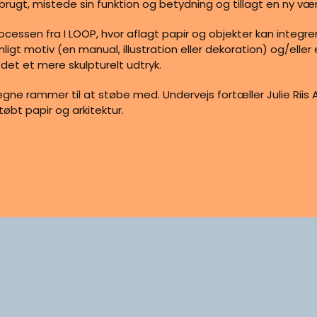
rugt, mistede sin funktion og betydning og tillagt en ny vær
ocessen fra I LOOP, hvor aflagt papir og objekter kan integre
ligt motiv (en manual, illustration eller dekoration) og/ell
e det et mere skulpturelt udtryk.
egne rammer til at støbe med. Undervejs fortæller Julie Riis
øbt papir og arkitektur.