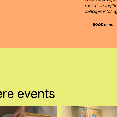
materialeudgifte
deltagerantal o
BOOK
KUNSTE
gere events