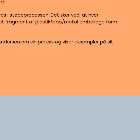
di.
res i støbeprocessen. Det sker ved, at hver
er et fragment af plastik/pap/metal emballage form
 Andersen om sin praksis og viser eksempler på sit