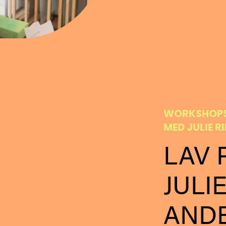
WORKSHOP
MED JULIE R
LAV 
JULIE
AND