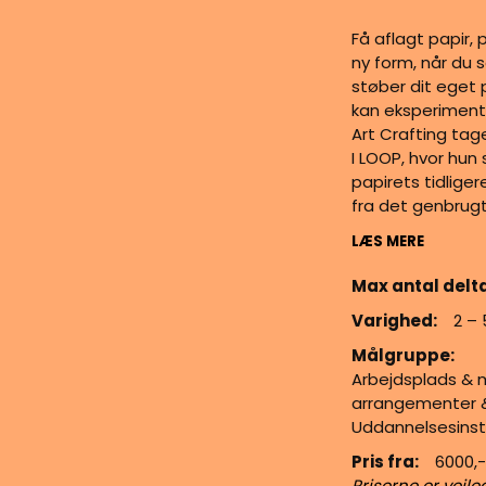
Få aflagt papir, 
ny form, når du 
støber dit eget 
kan eksperiment
Art Crafting tage
I LOOP, hvor hun 
papirets tidliger
fra det genbrugt
LÆS MERE
Max antal delt
Varighed:
2 –
Målgruppe:
Arbejdsplads & m
arrangementer & 
Uddannelsesinst
Pris fra:
6000,-
Priserne er vejle