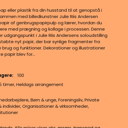
pap eller plastik fra din husstand til at genopstå i
sammen med billedkunstner Julie Riis Andersen
papir af genbrugspapirpulp og lærer, hvordan du
ere med prægning og kollage i processen. Denne
r udgangspunkt i Julie Riis Andersens soloudstilling
støbte nyt papir, der bar synlige fragmenter fra
e brug og funktioner. Dekorationer og illustrationer
e papir blev for…
agere:
100
 5 timer, Heldags arrangement
edarbejdere, Børn & unge, Foreningsliv, Private
individer, Organisationer & virksomheder,
itutioner
dende. Alle priser vises eks. moms, transport og