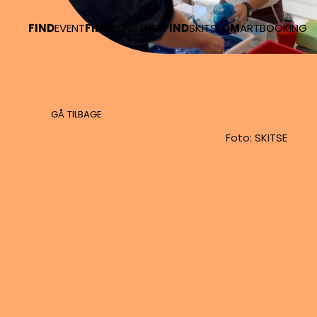
FIND
EVENT
FIND
KUNSTNER
FIND
SKITSE
OM
ARTBOOKING
Skip to main content
GÅ TILBAGE
Foto: SKITSE