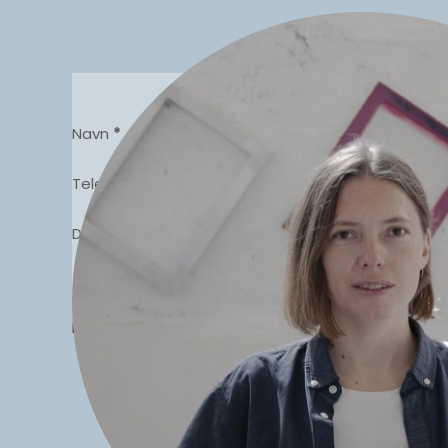
Section
Navn
*
Telefon
*
Dato
*
Besked
Send
fore