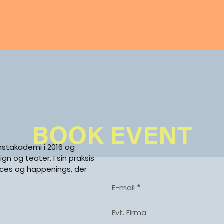
BOOK EVENT
nstakademi i 2016 og
ign og teater. I sin praksis
ces og happenings, der
E-mail
*
Evt. Firma