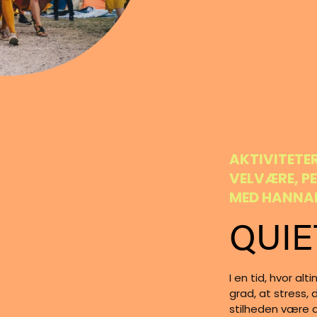
AKTIVITETE
VELVÆRE, 
MED HANNAH
QUIE
I en tid, hvor al
grad, at stress,
stilheden være 