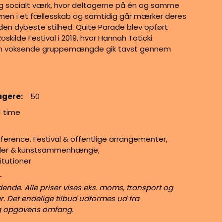
socialt værk, hvor deltagerne på én og samme
men i et fællesskab og samtidig går mærker deres
den dybeste stilhed. Quite Parade blev opført
skilde Festival i 2019, hvor Hannah Toticki
 voksende gruppemængde gik tavst gennem
agere:
50
1 time
ference, Festival & offentlige arrangementer,
aller & kunstsammenhænge,
itutioner
-
dende. Alle priser vises eks. moms, transport og
r. Det endelige tilbud udformes ud fra
g opgavens omfang.