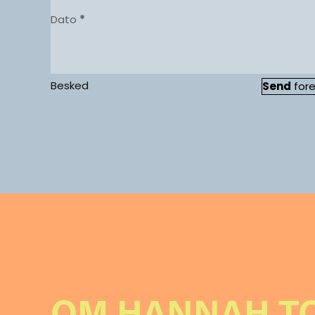
Dato
*
Besked
Send
fore
OM HANNAH TO