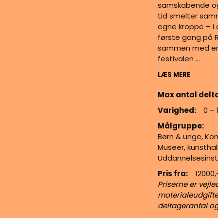
samskabende og 
tid smelter sam
egne kroppe – i 
første gang på Ro
sammen med en
festivalen …
LÆS MERE
Max antal delt
Varighed:
0 – 
Målgruppe:
Børn & unge, Kon
Museer, kunsth
Uddannelsesinst
Pris fra:
12000,
Priserne er vejle
materialeudgifte
deltagerantal o