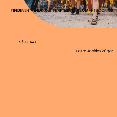
FIND
EVENT
FIND
KUNSTNER
FIND
SKITSE
OM
ARTBOOKING
Skip to main content
GÅ TILBAGE
Foto: Joakim Züger