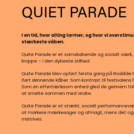
QUIET PARADE
I en tid, hvor alting larmer, og hvor vi overst
stærkeste våben.
Quite Parade er et samskabende og socialt værk,
kroppe – i den dybeste stilhed.
Quite Parade blev opført første gang på Roskild
iført skinnende kåber. Som kontrast til festivalens
Som en eftertænksom enhed gled de gennem folk
at smelte sammen med andre.
Quite Parade er et stærkt, socialt performancevær
at markere mærkesager og afmagt, mens det også e
mistrives.