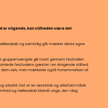
ed er stigende, kan stilheden være det
fællesskab og samtidig går mærker deres egne
ende gruppemængde gik tavst gennem festivalen
r samlede festivalens gæster i en dragende stilhed.
il dem selv, men mærkede også fornemmelsen af
g udadtil. Det er en æstetisk og virkefuld måde
omhed og fællesskab blandt unge, der i dag