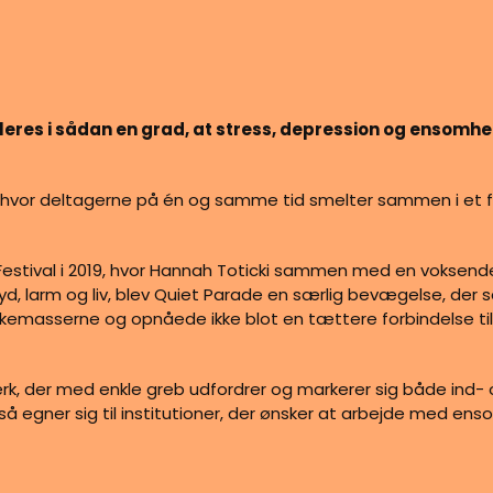
imuleres i sådan en grad, at stress, depression og ensomh
 hvor deltagerne på én og samme tid smelter sammen i et 
e Festival i 2019, hvor Hannah Toticki sammen med en voks
 lyd, larm og liv, blev Quiet Parade en særlig bevægelse, de
emasserne og opnåede ikke blot en tættere forbindelse t
k, der med enkle greb udfordrer og markerer sig både ind- o
gner sig til institutioner, der ønsker at arbejde med ens