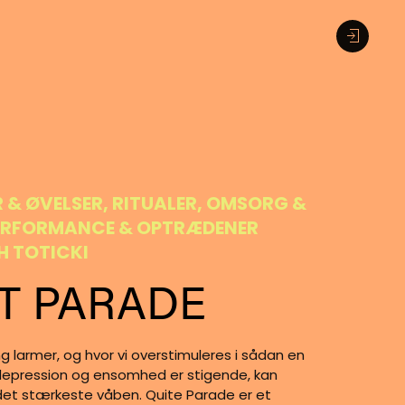
R & ØVELSER, RITUALER, OMSORG &
PERFORMANCE & OPTRÆDENER
 TOTICKI
T PARADE
ting larmer, og hvor vi overstimuleres i sådan en
 depression og ensomhed er stigende, kan
det stærkeste våben. Quite Parade er et