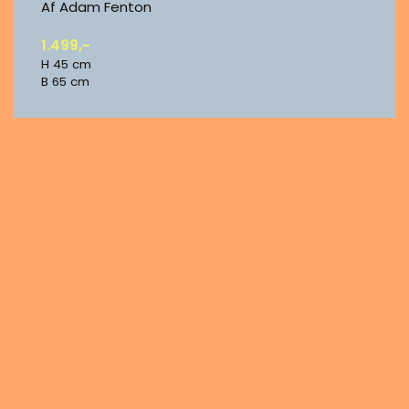
Af Adam Fenton
1.499,-
H 45 cm
B 65 cm