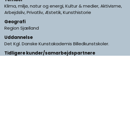
Klima, miljø, natur og energi, Kultur & medier, Aktivisme,
Arbejdsliv, Privatliv, Æstetik, Kunsthistorie
Geografi
Region Sjælland
Uddannelse
Det Kgl. Danske Kunstakademis Billedkunstskoler.
Tidligere kunder/samarbejdspartnere
Københavns tegnelærerforening, Lys over Lolland. Nørre
Alslev Kunstforening
Links
https://adamfenton.co.uk/
BILLEDER FRA KUNSTNERENS
ATELIER, VÆRKSTED OG PROCES