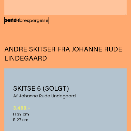
Besked
Send
forespørgelse
ANDRE SKITSER FRA JOHANNE RUDE
LINDEGAARD
SKITSE 6 (SOLGT)
Af Johanne Rude Lindegaard
3.499,-
H 39 cm
B 27 cm