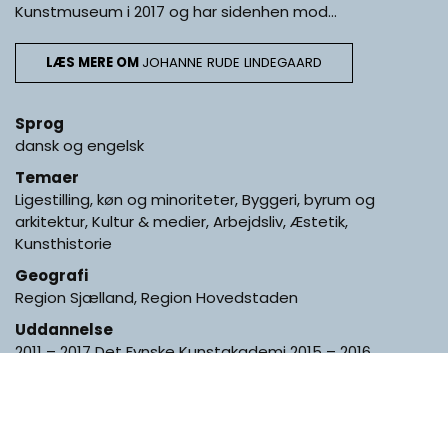
Kunstmuseum i 2017 og har sidenhen mod…
LÆS MERE OM
JOHANNE RUDE LINDEGAARD
Sprog
dansk og engelsk
Temaer
Ligestilling, køn og minoriteter, Byggeri, byrum og
arkitektur, Kultur & medier, Arbejdsliv, Æstetik,
Kunsthistorie
Geografi
Region Sjælland, Region Hovedstaden
Uddannelse
2011 – 2017 Det Fynske Kunstakademi 2015 – 2016
Expanded Pictorial Space, Daniel Richter, Akademie der
bildenden Künste Wien 2011 Bachelor i Tekstil design,
Designskolen Kolding