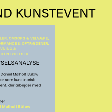
ND KUNSTEVENT
LER, OMSORG & VELVÆRE,
ORMANCE & OPTRÆDENER,
IVNING &
ULENTYDELSER
VSELSANALYSE
r Daniel Mølholt Bülow
for som kunstnerisk
lent, der arbejder med
.
ner
l Mølholt Bülow