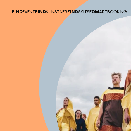
FIND
EVENT
FIND
KUNSTNER
FIND
SKITSE
OM
ARTBOOKING
Skip to main content