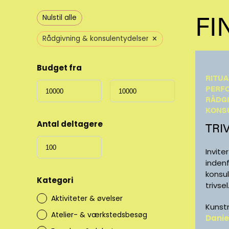
FI
Nulstil alle
×
Rådgivning & konsulentydelser
Budget fra
RITUA
PERF
RÅDG
KONS
Antal deltagere
TRI
Invite
inden
konsu
Kategori
trivsel
Aktiviteter & øvelser
Kunst
Atelier- & værkstedsbesøg
Danie